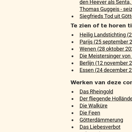
den Heever als Senta, M
Thomas Guggeis - sei
Siegfrieds Tod uit G
Te zien of te horen 
Heilig Landstichting (
Parijs (25 september 
Wenen (28 oktober 20
Die Meistersinger vo
Berlijn (12 november 
Essen (24 december 2
Werken van deze co
Das Rheingold
Der fliegende Holländ
Die Walküre
Die Feen
Götterdämmerung
Das Liebesverbot