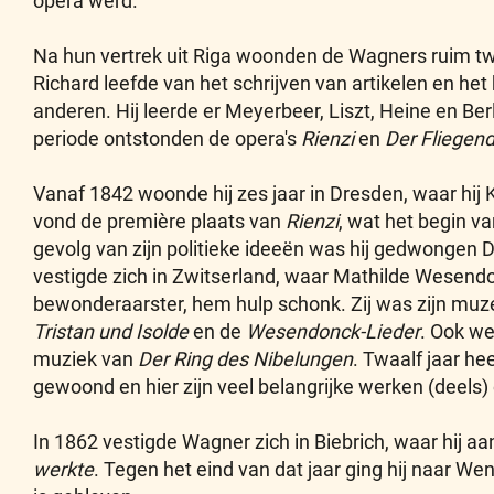
opera werd.
Na hun vertrek uit Riga woonden de Wagners ruim twe
Richard leefde van het schrijven van artikelen en he
anderen. Hij leerde er Meyerbeer, Liszt, Heine en Ber
periode ontstonden de opera's
Rienzi
en
Der Fliegen
Vanaf 1842 woonde hij zes jaar in Dresden, waar hij 
vond de première plaats van
Rienzi
, wat het begin v
gevolg van zijn politieke ideeën was hij gedwongen D
vestigde zich in Zwitserland, waar Mathilde Wesendo
bewonderaarster, hem hulp schonk. Zij was zijn muze 
Tristan und Isolde
en de
Wesendonck-Lieder
. Ook we
muziek van
Der Ring des Nibelungen
. Twaalf jaar hee
gewoond en hier zijn veel belangrijke werken (deels)
In 1862 vestigde Wagner zich in Biebrich, waar hij a
werkte
. Tegen het eind van dat jaar ging hij naar We