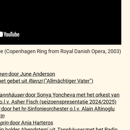
üre (Copenhagen Ring from Royal Danish Opera, 2003)
een
door June Anderson
het gebet uit
Rienzi
("Allmächtiger Vater")
annhäuser
door Sonya Yoncheva met het orkest van
o.l.v. Asher Fisch (seizoenspresentatie 2024/2025)
door het hr-Sinfonieorchester o.l.v. Alain Altinoglu
in
grin
door Anja Harteros
ein holder Abendstern' uit
Tannhäuser
met het Radio