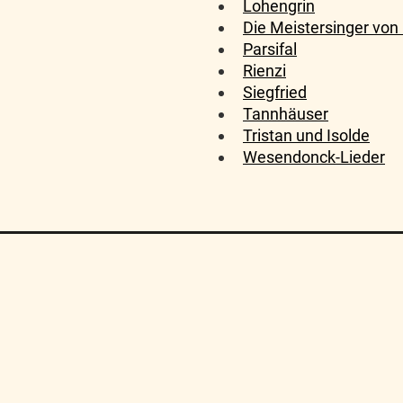
Lohengrin
Die Meistersinger von
Parsifal
Rienzi
Siegfried
Tannhäuser
Tristan und Isolde
Wesendonck-Lieder
Algemene Voorwaarden
FAQ
Sitemap