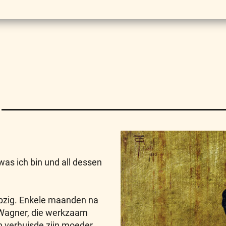
was ich bin und all dessen
pzig. Enkele maanden na
lm Wagner, die werkzaam
n verhuisde zijn moeder,