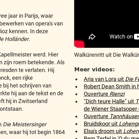
e jaar in Parijs, waar
t bewerken van opera's van
lioz kennen. In deze
de Holländer
.
Kapellmeister werd. Hier
Walkürenritt uit Die Walk
an zijn roem betekende. Als
Meer videos:
resden te verlaten. Hij
nck, een rijke
Aria van Lora uit
Die F
bij het schrijven van
Robert Dean Smith in 
rkte hij aan de tekst en de
Ouverture
Rienzi
ft hij in Zwitserland
"Dich teure Halle" uit
T
de Wiener Staatsoper 
 ontstaan.
Ouverture
Tannhäuser
Bruidskoor uit
Lohengr
an
Die Meistersinger
Elsa's droom uit
Lohen
nen, waar hij tot begin 1864
Bern Terfel in 'O du m