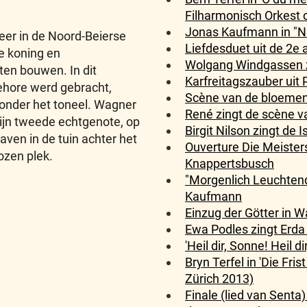
Filharmonisch Orkest o
Jonas Kaufmann in "Nu
 neer in de Noord-Beierse
Liefdesduet uit de 2e 
e koning en
Wolgang Windgassen zi
en bouwen. In dit
Karfreitagszauber uit P
gehore werd gebracht,
Scène van de bloemenm
 onder het toneel. Wagner
René zingt de scène va
zijn tweede echtgenote, op
Birgit Nilson zingt de 
ven in de tuin achter het
Ouverture Die Meister
ozen plek.
Knappertsbusch
"Morgenlich Leuchtend
Kaufmann
Einzug der Götter in W
Ewa Podles zingt Erda
'Heil dir, Sonne! Heil d
Bryn Terfel in 'Die Fri
Zürich 2013)
Finale (lied van Senta