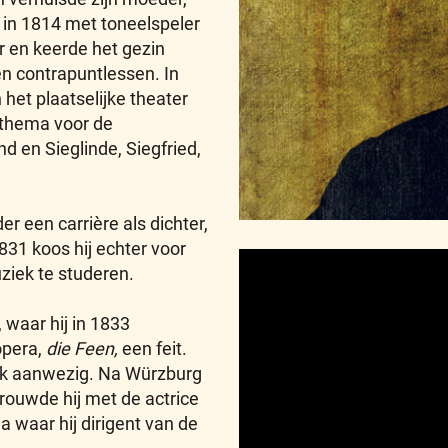
in 1814 met toneelspeler
r en keerde het gezin
 en contrapuntlessen. In
et plaatselijke theater
k thema voor de
d en Sieglinde, Siegfried,
 een carrière als dichter,
1831 koos hij echter voor
ziek te studeren.
 waar hij in 1833
opera,
die Feen,
een feit.
lijk aanwezig. Na Würzburg
rouwde hij met de actrice
a waar hij dirigent van de