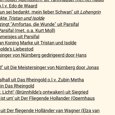
.l.v. Edo de Waard
n sei bedankt, mein lieber Schwan" uit
Lohengrin
akte
Tristan und Isolde
ngt "Amfortas, die Wunde" uit Parsifal
arsifal (met. o.a. Kurt Moll)
eisjes uit Parsifal
n Koning Marke uit Tristan und Isolde
Isolde's Liebestod
singer von Nürnberg gedirigeerd door Hans
" uit Die Meistersinger von Nürnberg door Jonas
alhall uit Das Rheingold o.l.v. Zubin Metha
 in Das Rheingold
ir, Licht!' (Brünnhilde's ontwaken) uit Siegried
st ist um' uit Der Fliegende Hollander (Opernhaus
) uit Der fliegende Holländer van Wagner (Elza van