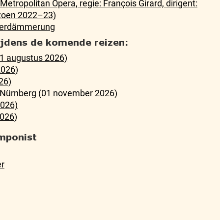
etropolitan Opera, regie: François Girard, dirigent:
zoen 2022–23)
ötterdämmerung
tijdens de komende reizen:
21 augustus 2026)
2026)
26)
n Nürnberg (01 november 2026)
2026)
026)
mponist
er