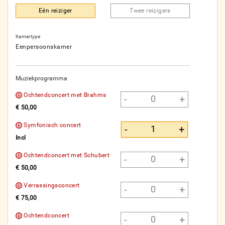
Eén reiziger
Twee reizigers
Kamertype
Eenpersoonskamer
Muziekprogramma
Ochtendconcert met Brahms
-
+
€ 50,00
Symfonisch concert
-
+
Incl
Ochtendconcert met Schubert
-
+
€ 50,00
Verrassingsconcert
-
+
€ 75,00
Ochtendconcert
-
+