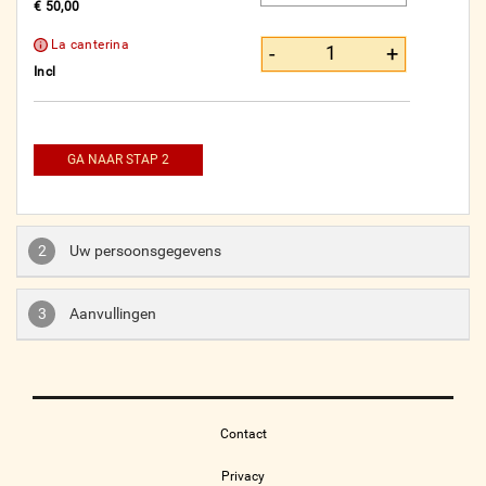
€ 50,00
La canterina
-
+
Incl
GA NAAR STAP 2
2
Uw persoonsgegevens
3
Aanvullingen
Contact
Privacy