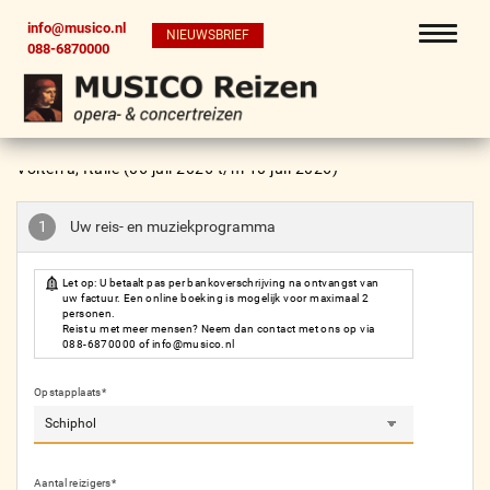
info@musico.nl
NIEUWSBRIEF
088-6870000
Terug
Boek in drie eenvoudige stappen
Volterra, Italië (06 juli 2026 t/m 10 juli 2026)
1
Uw reis- en muziekprogramma
Let op: U betaalt pas per bankoverschrijving na ontvangst van
uw factuur. Een online boeking is mogelijk voor maximaal 2
personen.
Reist u met meer mensen? Neem dan contact met ons op via
088-6870000
of
info@musico.nl
Opstapplaats*
Aantal reizigers*
ddd