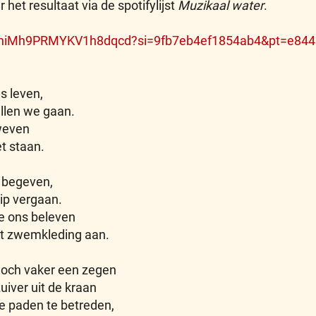
 het resultaat via de spotifylijst
Muzikaal water
.
/6soghiMh9PRMYKV1h8dqcd?si=9fb7eb4ef1854ab4&pt=e8
s leven,
llen we gaan.
zweven
et staan.
t begeven,
ip vergaan.
je ons beleven
et zwemkleding aan.
doch vaker een zegen
uiver uit de kraan
e paden te betreden,