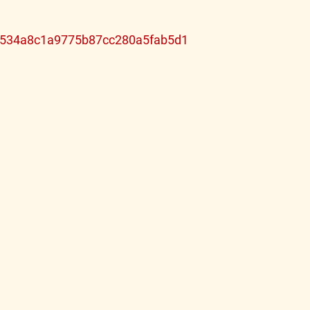
44534a8c1a9775b87cc280a5fab5d1