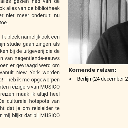
alles gezien had van de
ok alles van de bibliotheek
r niet meer onderuit: nu
toe.
. Ik bleek namelijk ook een
n studie gaan zingen als
en bij de uitgeverij die de
 in van negentiende-eeuws
 Toen er gevraagd werd om
Komende reizen:
e vanuit New York worden
Berlijn (24 december 
ra! - heb ik me opgeworpen
 zaten reizigers van MUSICO
reizen maak ik altijd heel
De culturele hotspots van
ht dat je om reisleider te
 mij blijkt dat bij MUSICO