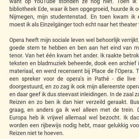
want op YouTube stonden ze nog niet. Toen ik 
bibliotheek Ede, waar ik ben opgegroeid, huurde ik o
Nijmegen, mijn studentenstad. En toen kwam ik e
moest ik als Einzelgänger toch echt naar het theater 
Opera heeft mijn sociale leven wel behoorlijk verrijkt
goede stem te hebben en ben aan het eind van mij
tenor. Van het één kwam het ander. Ik raakte betrokk
teksten en bladmuziek beheerde, dook een archief
materiaal, en werd recensent bij Place de l’Opera.
een spreker voor de opera’s in Pathé - die liv
doorgestuurd, en zo zag ik ook mijn allereerste ope
en daar geef ik dus steevast inleidingen. In de zaal
Reizen en zo ben ik dan hier verzeild geraakt. Bus
graag, en anders ga ik wel alleen met de trein. 
Europa heb ik vrijwel allemaal wel bezocht. Ik dac
worden een rijbewijs nodig hebt, maar gelukkig voor
Reizen niet te hoeven.