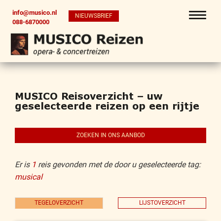
info@musico.nl
NIEUWSBRIEF
088-6870000
MUSICO Reisoverzicht – uw
geselecteerde reizen op een rijtje
ZOEKEN IN ONS AANBOD
Er is
1
reis gevonden met de door u geselecteerde tag:
musical
TEGELOVERZICHT
LIJSTOVERZICHT