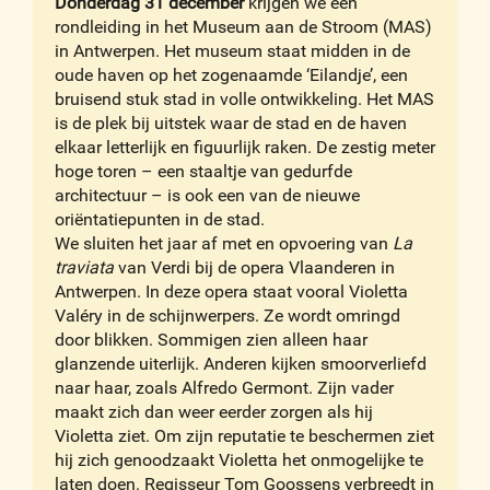
Donderdag 31 december
krijgen we een
rondleiding in het Museum aan de Stroom (MAS)
in Antwerpen. Het museum staat midden in de
oude haven op het zogenaamde ‘Eilandje’, een
bruisend stuk stad in volle ontwikkeling. Het MAS
is de plek bij uitstek waar de stad en de haven
elkaar letterlijk en figuurlijk raken. De zestig meter
hoge toren – een staaltje van gedurfde
architectuur – is ook een van de nieuwe
oriëntatiepunten in de stad.
We sluiten het jaar af met en opvoering van
La
traviata
van Verdi bij de opera Vlaanderen in
Antwerpen. In deze opera staat vooral Violetta
Valéry in de schijnwerpers. Ze wordt omringd
door blikken. Sommigen zien alleen haar
glanzende uiterlijk. Anderen kijken smoorverliefd
naar haar, zoals Alfredo Germont. Zijn vader
maakt zich dan weer eerder zorgen als hij
Violetta ziet. Om zijn reputatie te beschermen ziet
hij zich genoodzaakt Violetta het onmogelijke te
laten doen. Regisseur Tom Goossens verbreedt in