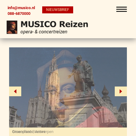
info@musico.nl
NIEUWSBRIEF
088-6870000
Gioacchino Rossini