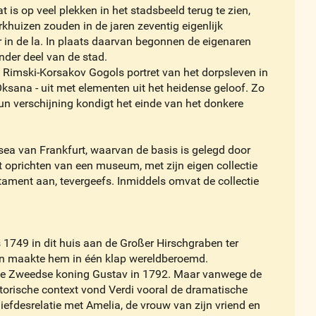
 is op veel plekken in het stadsbeeld terug te zien,
khuizen zouden in de jaren zeventig eigenlijk
n de la. In plaats daarvan begonnen de eigenaren
nder deel van de stad.
e Rimski-Korsakov Gogols portret van het dorpsleven in
ksana - uit met elementen uit het heidense geloof. Zo
n verschijning kondigt het einde van het donkere
ea van Frankfurt, waarvan de basis is gelegd door
t oprichten van een museum, met zijn eigen collectie
ament aan, tevergeefs. Inmiddels omvat de collectie
749 in dit huis aan de Großer Hirschgraben ter
an maakte hem in één klap wereldberoemd.
p de Zweedse koning Gustav in 1792. Maar vanwege de
storische context vond Verdi vooral de dramatische
iefdesrelatie met Amelia, de vrouw van zijn vriend en