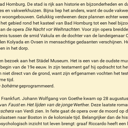
ad Homburg. De stad is rijk aan historie en bijzonderheden en dat
es en vakwerkhuizen. Bijna liep het anders, want de oude vakwer
 woongebouwen. Gelukkig verdwenen deze plannen echter weer i
het gebied rond het kasteel van Bad Homburg tot een heel bijzo
 van de opera
Die Nacht vor Weihnachten
. Voor zijn opera breidd
denis tussen de smid Vakula en de dochter van de landeigenaar O
oden Kolyada en Ovsen in mensachtige gedaanten verschijnen. Hu
en in het dorp.
een bezoek aan het Städel Museum. Het is een van de oudste mus
egin van de 19e eeuw. In zijn testament gaf hij opdracht tot he
iet direct van de grond, want zijn erfgenamen vochten het test
e tijd.
a bohème
geprogrammeerd.
 Frankfurt. Johann Wolfgang von Goethe kwam op 28 augustus 1
e van
Faust
en
Het lijden van de jonge
Werther. Deze laatste rom
aschera
van Verdi zien. In feite gaat de opera over de moord o
laatsen naar Boston in de koloniale tijd. Belangrijker dan de hi
sychologisch inzicht tot leven brengt: graaf Riccardo heeft een l