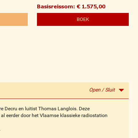
k
Basisreissom: € 1.575,00
BOEK
Open / Sluit
re Decru en luitist Thomas Langlois. Deze
 al eerder door het Vlaamse klassieke radiostation
.