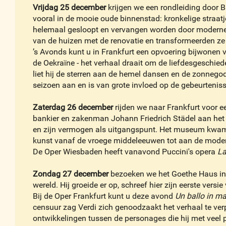
Vrijdag 25 december
krijgen we een rondleiding door B
vooral in de mooie oude binnenstad: kronkelige straatj
helemaal gesloopt en vervangen worden door moderne
van de huizen met de renovatie en transformeerden ze 
’s Avonds kunt u in Frankfurt een opvoering bijwonen
de Oekraïne - het verhaal draait om de liefdesgeschie
liet hij de sterren aan de hemel dansen en de zonneg
seizoen aan en is van grote invloed op de gebeurteniss
Zaterdag 26 december
rijden we naar Frankfurt voor 
bankier en zakenman Johann Friedrich Städel aan het b
en zijn vermogen als uitgangspunt. Het museum kwam n
kunst vanaf de vroege middeleeuwen tot aan de modern
De Oper Wiesbaden heeft vanavond Puccini's opera
L
Zondag 27 december
bezoeken we het Goethe Haus in
wereld. Hij groeide er op, schreef hier zijn eerste versi
Bij de Oper Frankfurt kunt u deze avond
Un ballo in m
censuur zag Verdi zich genoodzaakt het verhaal te verp
ontwikkelingen tussen de personages die hij met veel p