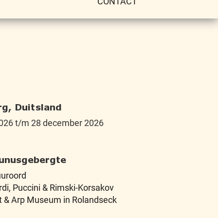
CONTACT
g, Duitsland
026 t/m 28 december 2026
Taunusgebergte
uuroord
rdi, Puccini & Rimski-Korsakov
t & Arp Museum in Rolandseck