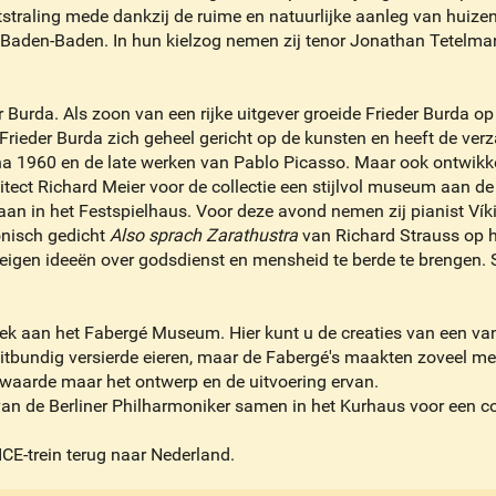
tstraling mede dankzij de ruime en natuurlijke aanleg van huize
r Baden-Baden. In hun kielzog nemen zij tenor Jonathan Tetel
urda. Als zoon van een rijke uitgever groeide Frieder Burda op
t Frieder Burda zich geheel gericht op de kunsten en heeft de ve
 na 1960 en de late werken van Pablo Picasso. Maar ook ontwi
ect Richard Meier voor de collectie een stijlvol museum aan de 
an in het Festspielhaus. Voor deze avond nemen zij pianist Vík
nisch gedicht
Also sprach Zarathustra
van Richard Strauss op h
 eigen ideeën over godsdienst en mensheid te berde te brengen. S
k aan het Fabergé Museum. Hier kunt u de creaties van een van
tbundig versierde eieren, maar de Fabergé's maakten zoveel mee
 waarde maar het ontwerp en de uitvoering ervan.
n de Berliner Philharmoniker samen in het Kurhaus voor een co
 ICE-trein terug naar Nederland.