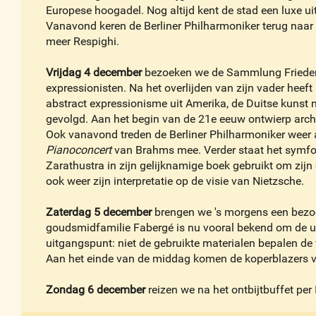
Europese hoogadel. Nog altijd kent de stad een luxe ui
Vanavond keren de Berliner Philharmoniker terug naa
meer Respighi.
Vrijdag 4 december
bezoeken we de Sammlung Frieder B
expressionisten. Na het overlijden van zijn vader heef
abstract expressionisme uit Amerika, de Duitse kunst
gevolgd. Aan het begin van de 21e eeuw ontwierp archit
Ook vanavond treden de Berliner Philharmoniker weer a
Pianoconcert
van Brahms mee. Verder staat het symfo
Zarathustra in zijn gelijknamige boek gebruikt om zijn
ook weer zijn interpretatie op de visie van Nietzsche.
Zaterdag 5 december
brengen we 's morgens een bezoe
goudsmidfamilie Fabergé is nu vooral bekend om de ui
uitgangspunt: niet de gebruikte materialen bepalen de
Aan het einde van de middag komen de koperblazers va
Zondag 6 december
reizen we na het ontbijtbuffet per