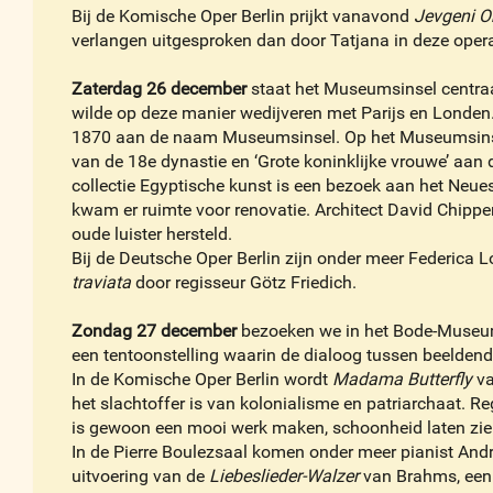
Bij de Komische Oper Berlin prijkt vanavond
Jevgeni O
verlangen uitgesproken dan door Tatjana in deze opera
Zaterdag 26 december
staat het Museumsinsel centraa
wilde op deze manier wedijveren met Parijs en Londen
1870 aan de naam Museumsinsel. Op het Museumsinsel 
van de 18e dynastie en ‘Grote koninklijke vrouwe’ aan
collectie Egyptische kunst is een bezoek aan het Ne
kwam er ruimte voor renovatie. Architect David Chipper
oude luister hersteld.
Bij de Deutsche Oper Berlin zijn onder meer Federica L
traviata
door regisseur Götz Friedich.
Zondag 27 december
bezoeken we in het Bode-Museum
een tentoonstelling waarin de dialoog tussen beeldend
In de Komische Oper Berlin wordt
Madama Butterfly
va
het slachtoffer is van kolonialisme en patriarchaat. R
is gewoon een mooi werk maken, schoonheid laten zie
In de Pierre Boulezsaal komen onder meer pianist Andr
uitvoering van de
Liebeslieder-Walzer
van Brahms, een c