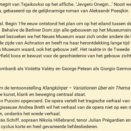
negin
van Tsjaikovksi op het affiche. ‘Jevgeni Onegin...’ Nooit 
, gebaseerd op de gelijknamige roman van Aleksandr Poesjkin. Z
l. Begin 19e eeuw ontstond het plan om op het eiland tussen 
. Behalve de Berliner Dom zijn alle gebouwen op het Museumsin
bezoeken we het Neues Museum waar zich onder andere de buste
 de zijde van Achnaton en heeft na haar herontdekking lange tij
ues Museum waard, ook het gebouw zelf. Het raakte in de Tweed
field koos er bewust voor de geschiedenis van het gebouw zichtb
ombardi als Violetta Valéry en George Petean als Giorgio Germont
 de tentoonstelling
Klangkörper – Variationen über ein Thema
e kunst, klank en beweging centraal staat.
n Puccini opgevoerd. De opera vertelt het tragische verhaal van 
egisseuse Andrea Breth wil het verhaal van de opera niet op een 
n, ondanks het wrede verhaal.
ás Schiff, sopraan Nikola Hillebrand, tenor Julian Prégardien 
yclus korte en heel gevarieerde liefdesliederen.