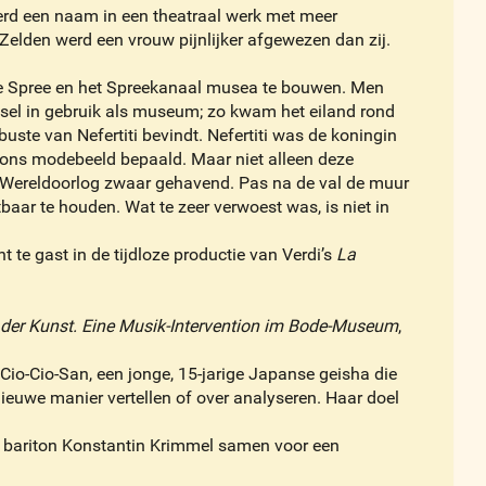
werd een naam in een theatraal werk met meer
elden werd een vrouw pijnlijker afgewezen dan zij.
de Spree en het Spreekanaal musea te bouwen. Men
sel in gebruik als museum; zo kwam het eiland rond
 van Nefertiti bevindt. Nefertiti was de koningin
d ons modebeeld bepaald. Maar niet alleen deze
e Wereldoorlog zwaar gehavend. Pas na de val de muur
aar te houden. Wat te zeer verwoest was, is niet in
 te gast in de tijdloze productie van Verdi’s
La
 der Kunst. Eine Musik-Intervention im Bode-Museum
,
Cio-Cio-San, een jonge, 15-jarige Japanse geisha die
nieuwe manier vertellen of over analyseren. Haar doel
en bariton Konstantin Krimmel samen voor een