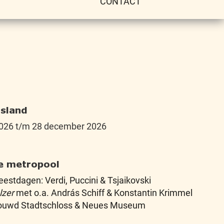
CONTACT
tsland
026 t/m 28 december 2026
le metropool
feestdagen: Verdi, Puccini & Tsjaikovski
lzer
met o.a. András Schiff & Konstantin Krimmel
bouwd Stadtschloss & Neues Museum