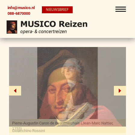
info@musico.nl
NIEUWSBRIEF
088-6870000
Gioacchino Rossini