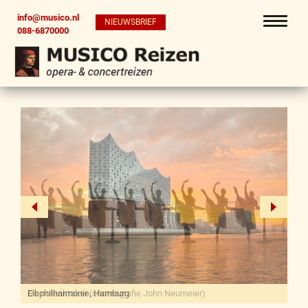
info@musico.nl
NIEUWSBRIEF
088-6870000
De notenkraker (choreografie John Neumeier)