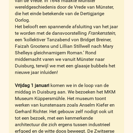
van de Vrede. In 1648 maakte Münster
wereldgeschiedenis door de Vrede van Münster,
die het einde betekende van de Dertigjarige
Oorlog.
Het belooft een spannende afsluiting van het jaar
te worden met de dansvoorstelling
Frankenstein
,
een ‘kollektiver Tanzabend von Bridget Breiner,
Faizah Grootens und Lillian Stillwell nach Mary
Shelleys gleichnamigem Roman.’ Rond
middernacht varen we vanuit Münster naar
Duisburg, terwijl we met een glaasje bubbels het
nieuwe jaar inluiden!
Vrijdag 1 januari
komen we in de loop van de
middag in Duisburg aan. We bezoeken het MKM
Museum Küppersmühle. Het museum toont
werken van kunstenaars zoals Anselm Kiefer en
Gerhard Richter. Het gebouw zelf nodigt ook uit
tot een bezoek, met een kenmerkende
architectuur die zich ergens tussen industrieel
erfgoed en de witte doos beweegt. De Zwitserse