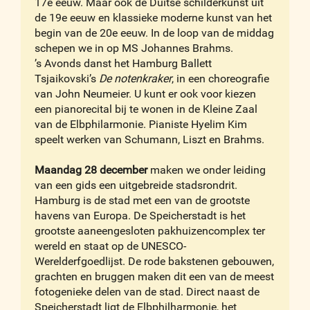
17e eeuw. Maar ook de Duitse schilderkunst uit
de 19e eeuw en klassieke moderne kunst van het
begin van de 20e eeuw. In de loop van de middag
schepen we in op MS Johannes Brahms.
’s Avonds danst het Hamburg Ballett
Tsjaikovski’s
De notenkraker
, in een choreografie
van John Neumeier. U kunt er ook voor kiezen
een pianorecital bij te wonen in de Kleine Zaal
van de Elbphilarmonie. Pianiste Hyelim Kim
speelt werken van Schumann, Liszt en Brahms.
Maandag 28 december
maken we onder leiding
van een gids een uitgebreide stadsrondrit.
Hamburg is de stad met een van de grootste
havens van Europa. De Speicherstadt is het
grootste aaneengesloten pakhuizencomplex ter
wereld en staat op de UNESCO-
Werelderfgoedlijst. De rode bakstenen gebouwen,
grachten en bruggen maken dit een van de meest
fotogenieke delen van de stad. Direct naast de
Speicherstadt ligt de Elbphilharmonie, het