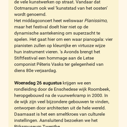
de vele kunstwerken op straat. Vandaar dat
Ootmarsum ook wel ‘kunststad van het oosten’
wordt genoemd.
Het middagconcert heet weliswaar
Pianissimo
,
maar het festival doelt hier niet op de
dynamische aantekening om superzacht te
spelen. Het gaat hier om een waar pianogala: vier
pianisten zullen op kleurrijke en virtuoze wijze
hun instrument vieren. 's Avonds brengt het
Stiftfestival een hommage aan de Letse
componist Pēteris Vasks ter gelegenheid van
diens 80e verjaardag.
Woensdag 26 augustus
krijgen we een
rondleiding door de Enschedese wijk Roombeek,
heropgebouwd na de vuurwerkramp in 2000. In
de wijk zijn veel bijzondere gebouwen te vinden,
ontworpen door architecten uit de hele wereld.
Daarnaast is het een smeltkroes van culturele
instellingen. Aansluitend bezoeken we het
Rijksmuseum Twenthe.