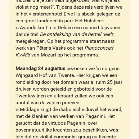
muziek die je zelf hebt uitgekozen, wat wil je als
violist nog meer?’. Tijdens deze reis verblijven we
in het viersterrenhotel Erve Hulsbeek, gelegen op
een groot landgoed in park Het Hulsbeek.
's Avonds kunt u in Delden een concert bijwonen
dat de titel
De ontdekking van de hemel
heeft
meegekregen. Op het programma staat naast
werk van Pēteris Vasks ook het
Pianoconcert
KV488
van Mozart op het programma.
Maandag 24 augustus
bezoeken we 's morgens
Wijngaard Hof van Twente. Hier krijgen we een
rondleiding door het domain waar al ruim 25 jaar
druiven worden geteeld en gebotteld voor de
Twentewijnen en uiteraard zullen we ook een
aantal van de wijnen proeven!
's Middags krijgt de diabolische duivel het woord,
met de klanken van werken van Paganini. Het
gerucht dat de virtuoos Paganini over
bovennatuurlijke krachten zou beschikken, was
iets dat de violist-componist graag cultiveerde.