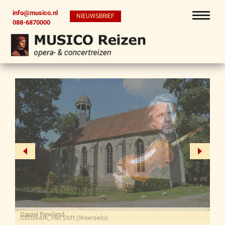
info@musico.nl
NIEUWSBRIEF
088-6870000
Daniel Rowland