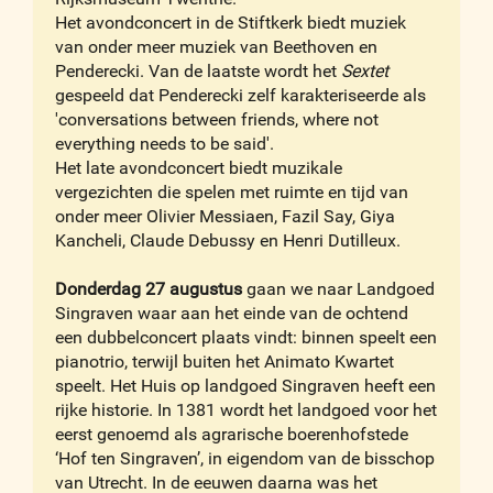
Het avondconcert in de Stiftkerk biedt muziek
van onder meer muziek van Beethoven en
Penderecki. Van de laatste wordt het
Sextet
gespeeld dat Penderecki zelf karakteriseerde als
'conversations between friends, where not
everything needs to be said'.
Het late avondconcert biedt muzikale
vergezichten die spelen met ruimte en tijd van
onder meer Olivier Messiaen, Fazil Say, Giya
Kancheli, Claude Debussy en Henri Dutilleux.
Donderdag 27 augustus
gaan we naar Landgoed
Singraven waar aan het einde van de ochtend
een dubbelconcert plaats vindt: binnen speelt een
pianotrio, terwijl buiten het Animato Kwartet
speelt. Het Huis op landgoed Singraven heeft een
rijke historie. In 1381 wordt het landgoed voor het
eerst genoemd als agrarische boerenhofstede
‘Hof ten Singraven’, in eigendom van de bisschop
van Utrecht. In de eeuwen daarna was het