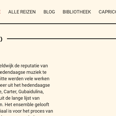
E
ALLE REIZEN
BLOG
BIBLIOTHEEK
CAPRIC
)
eldwijk de reputatie van
 hedendaagse muziek te
Arditte werden vele werken
meer uit het hedendaagse
, Carter, Gubaidulina,
it de lange lijst van
n. Het ensemble gelooft
al is voor het proces van