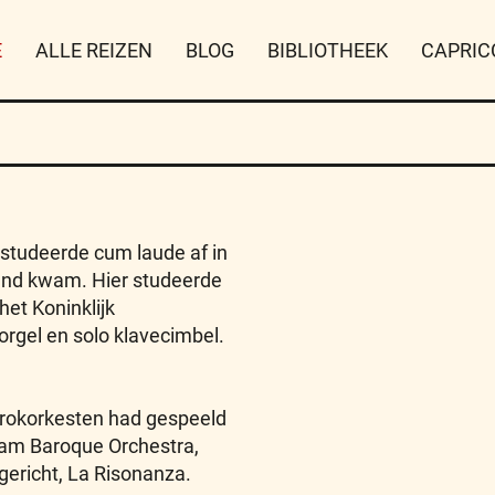
E
ALLE REIZEN
BLOG
BIBLIOTHEEK
CAPRIC
i studeerde cum laude af in
land kwam. Hier studeerde
het Koninklijk
orgel en solo klavecimbel.
barokorkesten had gespeeld
dam Baroque Orchestra,
gericht, La Risonanza.