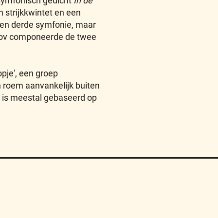
 symfonisch gedicht
In de
n strijkkwintet en een
 een derde symfonie, maar
enov componeerde de twee
pje', een groep
 roem aanvankelijk buiten
rk is meestal gebaseerd op
Algemene Voorwaarden
FAQ
Sitemap