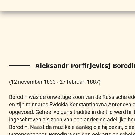
Aleksandr Porfirjevitsj Borod
(12 november 1833 - 27 februari 1887)
Borodin was de onwettige zoon van de Russische ed
en zijn minnares Evdokia Konstantinovna Antonova 
opgevoed. Geheel volgens traditie in die tijd werd hij 
ingeschreven als zoon van een ander, de adellijke bed
Borodin. Naast de muzikale aanleg die hij bezat, bleek
wetenschapper. Borodin werd dan ook arts en scheik