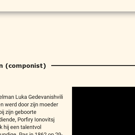
in (componist)
elman Luka Gedevanishvili
en werd door zijn moeder
bij zijn geboorte
iende, Porfiry Ionovitsj
 hij een talentvol
undige. Pas in 1862 op 29-