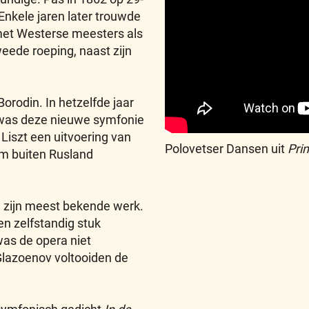
 Enkele jaren later trouwde
 met Westerse meesters als
eede roeping, naast zijn
orodin. In hetzelfde jaar
e was deze nieuwe symfonie
Liszt een uitvoering van
Polovetser Dansen uit
Prin
am buiten Rusland
, zijn meest bekende werk.
een zelfstandig stuk
was de opera niet
Glazoenov voltooiden de