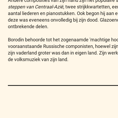
Andere composities van zijn hand zijn het populaire
steppen van Centraal-Azië
, twee strijkkwartetten, ee
aantal liederen en pianostukken. Ook begon hij aan
deze was eveneens onvolledig bij zijn dood. Glazo
ontbrekende delen.
Borodin behoorde tot het zogenaamde 'machtige hoo
vooraanstaande Russische componisten, hoewel zijn
zijn vaderland groter was dan in eigen land. Zijn we
de volksmuziek van zijn land.
Contact
Privacy
Disclaimer