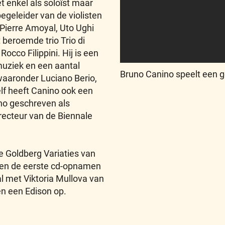
t enkel als soloïst maar
egeleider van de violisten
 Pierre Amoyal, Uto Ughi
t beroemde trio Trio di
occo Filippini. Hij is een
muziek en een aantal
Bruno Canino speelt een g
aronder Luciano Berio,
lf heeft Canino ook een
no geschreven als
recteur van de Biennale
 Goldberg Variaties van
 en de eerste cd-opnamen
l met Viktoria Mullova van
en een Edison op.