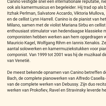
Canino vestigde snel een internationale reputatie, nie
ook als kamermusicus en begeleider. Hij trad op als b
Itzhak Perlman, Salvatore Accardo, Viktoria Mullova,
en de cellist Lynn Harrell. Canino is de pianist van he
Milano, samen met de violist Mariana Sirbu en cellist R
enthousiast stimulator van hedendaagse klassieke 
componisten hebben werken aan hem opgedragen wa
Mauricio Kagel, Wolfgang Rihm en Iannis Xenakis. Ze
aantal solowerken en kamermuziekstukken voor pia
componist. Van 1999 tot 2001 was hij de muzikaal di
van Venetië.
De meest bekende opnamen van Canino betreffen de
Bach, de complete pianowerken van Alfredo Casella
van de complete werken van Debussy. Zijn duo recita
werken van Prokofiev, Ravel en Stravinsky leverde h