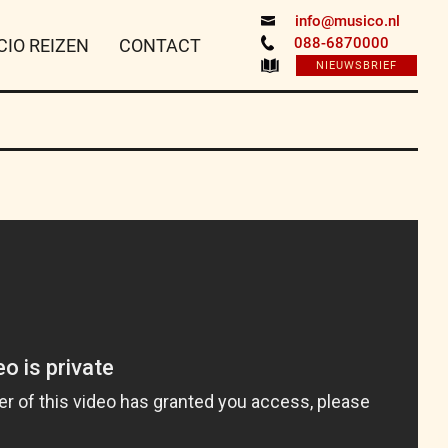
info@musico.nl
088-6870000
CIO REIZEN
CONTACT
NIEUWSBRIEF