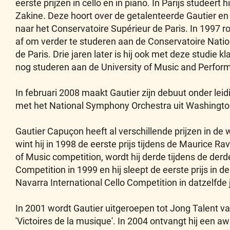
eerste prijzen in cello en in piano. In Parijs studeert 
Zakine. Deze hoort over de getalenteerde Gautier en
naar het Conservatoire Supérieur de Paris. In 1997 ron
af om verder te studeren aan de Conservatoire Nati
de Paris. Drie jaren later is hij ook met deze studie kl
nog studeren aan de University of Music and Perform
In februari 2008 maakt Gautier zijn debuut onder lei
met het National Symphony Orchestra uit Washingto
Gautier Capuçon heeft al verschillende prijzen in de
wint hij in 1998 de eerste prijs tijdens de Maurice R
of Music competition, wordt hij derde tijdens de der
Competition in 1999 en hij sleept de eerste prijs in d
Navarra International Cello Competition in datzelfde 
In 2001 wordt Gautier uitgeroepen tot Jong Talent va
'Victoires de la musique'. In 2004 ontvangt hij een aw