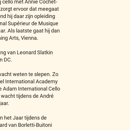
hij cello met Annie Cochet-
 zorgt ervoor dat meegaat
d hij daar zijn opleiding
onal Supérieur de Musique
aar. Als laatste gaat hij dan
ing Arts, Vienna.
ding van Leonard Slatkin
n DC.
 wacht weten te slepen. Zo
avel International Academy
de Adam International Cello
e wacht tijdens de André
jaar.
n het Jaar tijdens de
ard van Borletti-Buitoni