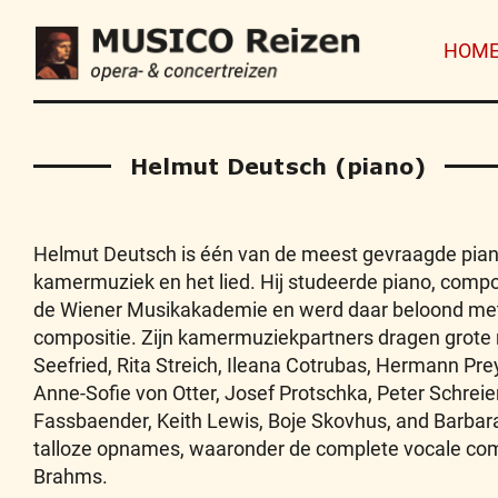
HOM
Helmut Deutsch (piano)
Helmut Deutsch is één van de meest gevraagde pian
kamermuziek en het lied. Hij studeerde piano, compo
de Wiener Musikakademie en werd daar beloond met 
compositie. Zijn kamermuziekpartners dragen grote
Seefried, Rita Streich, Ileana Cotrubas, Hermann Prey
Anne-Sofie von Otter, Josef Protschka, Peter Schreier,
Fassbaender, Keith Lewis, Boje Skovhus, and Barbar
talloze opnames, waaronder de complete vocale co
Brahms.