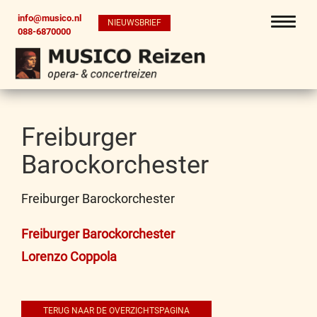
info@musico.nl
NIEUWSBRIEF
088-6870000
Freiburger
Barockorchester
Freiburger Barockorchester
Bericht
Freiburger Barockorchester
navigatie
Lorenzo Coppola
TERUG NAAR DE OVERZICHTSPAGINA