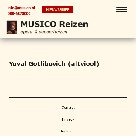
info@musico.nl
NIEUWSBRIEF
088-6870000
Yuval Gotlibovich (altviool)
Contact
Privacy
Disclaimer