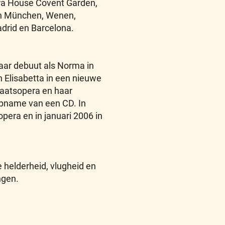
era House Covent Garden,
an München, Wenen,
adrid en Barcelona.
ar debuut als Norma in
n Elisabetta in een nieuwe
taatsopera en haar
pname van een CD. In
era en in januari 2006 in
 helderheid, vlugheid en
ngen.