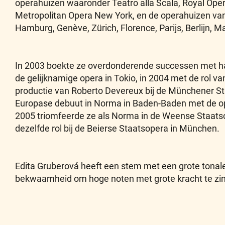
operahuizen waaronder Teatro alla Scala, Royal Op
Metropolitan Opera New York, en de operahuizen v
Hamburg, Genève, Zürich, Florence, Parijs, Berlijn, M
In 2003 boekte ze overdonderende successen met ha
de gelijknamige opera in Tokio, in 2004 met de rol va
productie van Roberto Devereux bij de Münchener S
Europase debuut in Norma in Baden-Baden met de o
2005 triomfeerde ze als Norma in de Weense Staatsop
dezelfde rol bij de Beierse Staatsopera in München.
Edita Gruberová heeft een stem met een grote tonale
bekwaamheid om hoge noten met grote kracht te zi