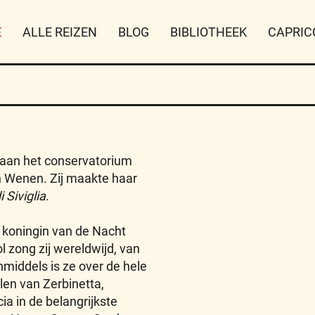
E
ALLE REIZEN
BLOG
BIBLIOTHEEK
CAPRIC
 aan het conservatorium
in Wenen. Zij maakte haar
i Siviglia
.
s koningin van de Nacht
 zong zij wereldwijd, van
middels is ze over de hele
llen van Zerbinetta,
ia in de belangrijkste