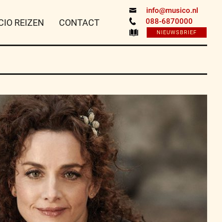
info@musico.nl
088-6870000
CIO REIZEN
CONTACT
NIEUWSBRIEF