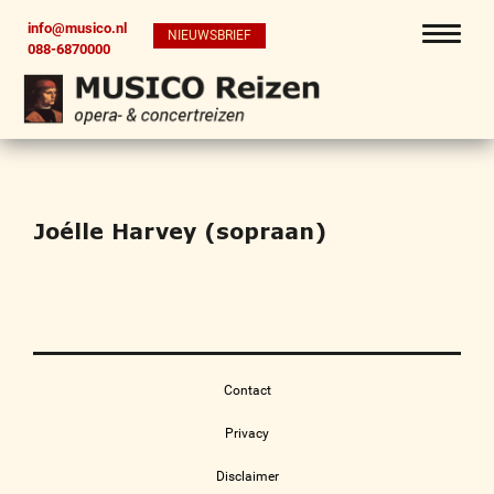
info@musico.nl
NIEUWSBRIEF
088-6870000
Joélle Harvey (sopraan)
Contact
Privacy
Disclaimer