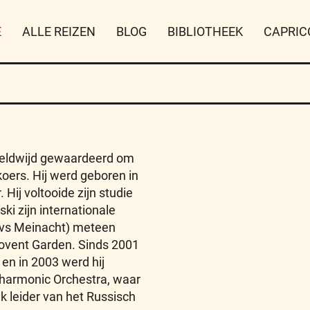
E
ALLE REIZEN
BLOG
BIBLIOTHEEK
CAPRIC
reldwijd gewaardeerd om
 koers. Hij werd geboren in
ij voltooide zijn studie
ki zijn internationale
ovs Meinacht) meteen
Covent Garden. Sinds 2001
 en in 2003 werd hij
lharmonic Orchestra, waar
iek leider van het Russisch