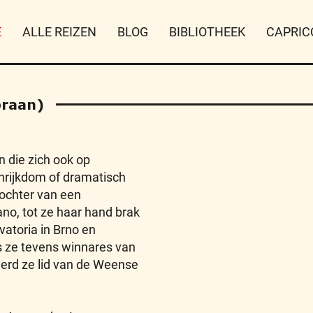
E
ALLE REIZEN
BLOG
BIBLIOTHEEK
CAPRIC
raan)
 die zich ook op
nrijkdom of dramatisch
ochter van een
no, tot ze haar hand brak
vatoria in Brno en
as ze tevens winnares van
werd ze lid van de Weense