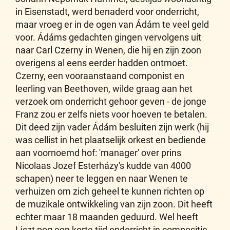
in Eisenstadt, werd benaderd voor onderricht,
maar vroeg er in de ogen van Ádám te veel geld
voor. Ádáms gedachten gingen vervolgens uit
naar Carl Czerny in Wenen, die hij en zijn zoon
overigens al eens eerder hadden ontmoet.
Czerny, een vooraanstaand componist en
leerling van Beethoven, wilde graag aan het
verzoek om onderricht gehoor geven - de jonge
Franz zou er zelfs niets voor hoeven te betalen.
Dit deed zijn vader Ádám besluiten zijn werk (hij
was cellist in het plaatselijk orkest en bediende
aan voornoemd hof: 'manager' over prins
Nicolaas Jozef Esterházy's kudde van 4000
schapen) neer te leggen en naar Wenen te
verhuizen om zich geheel te kunnen richten op
de muzikale ontwikkeling van zijn zoon. Dit heeft
echter maar 18 maanden geduurd. Wel heeft
Liszt nog een korte tijd onderricht in compositie