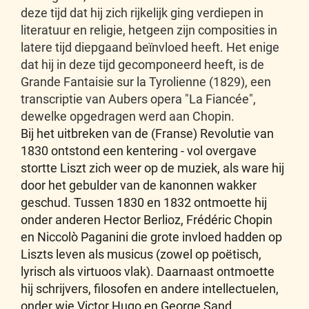
deze tijd dat hij zich rijkelijk ging verdiepen in
literatuur en religie, hetgeen zijn composities in
latere tijd diepgaand beïnvloed heeft. Het enige
dat hij in deze tijd gecomponeerd heeft, is de
Grande Fantaisie sur la Tyrolienne (1829), een
transcriptie van Aubers opera "La Fiancée",
dewelke opgedragen werd aan Chopin.
Bij het uitbreken van de (Franse) Revolutie van
1830 ontstond een kentering - vol overgave
stortte Liszt zich weer op de muziek, als ware hij
door het gebulder van de kanonnen wakker
geschud. Tussen 1830 en 1832 ontmoette hij
onder anderen Hector Berlioz, Frédéric Chopin
en Niccolò Paganini die grote invloed hadden op
Liszts leven als musicus (zowel op poëtisch,
lyrisch als virtuoos vlak). Daarnaast ontmoette
hij schrijvers, filosofen en andere intellectuelen,
onder wie Victor Hugo en George Sand.