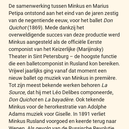
De samenwerking tussen Minkus en Marius
Petipa ontstond aan het eind van de jaren zestig
van de negentiende eeuw, voor het ballet
Don
Quichot
(1869). Mede dankzij het
overweldigende succes van deze productie werd
Minkus aangesteld als de officiële Eerste
componist van het Keizerlijke (Marijinsky)
Theater in Sint Petersburg – de hoogste functie
die een balletcomponist in Rusland kon bereiken.
Vrijwel jaarlijks ging vanaf dat moment een
nieuw ballet op muziek van Minkus in première.
Tot zijn meest bekende werken behoren
La
Source
, dat hij met Léo Delibes componeerde,
Don Quichot
en
La bayadère
. Ook tekende
Minkus voor de herorkestratie van Adolphe
Adams muziek voor Giselle. In 1891 verliet
Minkus Rusland voorgoed en keerde terug naar
Wenen. Als gevolg van de Russische Revolutie