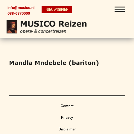
info@musico.nl
NIEUWSBRIEF
088-6870000
Mandla Mndebele (bariton)
Contact
Privacy
Disclaimer