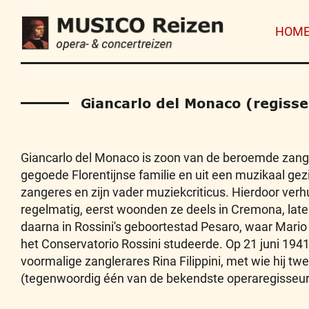
HOM
Giancarlo del Monaco (regisse
Giancarlo del Monaco is zoon van de beroemde zang
gegoede Florentijnse familie en uit een muzikaal gez
zangeres en zijn vader muziekcriticus. Hierdoor verh
regelmatig, eerst woonden ze deels in Cremona, later i
daarna in Rossini's geboortestad Pesaro, waar Mario 
het Conservatorio Rossini studeerde. Op 21 juni 194
voormalige zanglerares Rina Filippini, met wie hij tw
(tegenwoordig één van de bekendste operaregisseurs