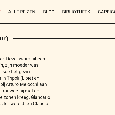
E
ALLE REIZEN
BLOG
BIBLIOTHEEK
CAPRIC
ur)
er. Deze kwam uit een
in, zijn moeder was
uisde het gezin
n Tripoli (Libië) en
bij Arturo Melocchi aan
1 trouwde hij met de
ee zonen kreeg, Giancarlo
 ter wereld) en Claudio.