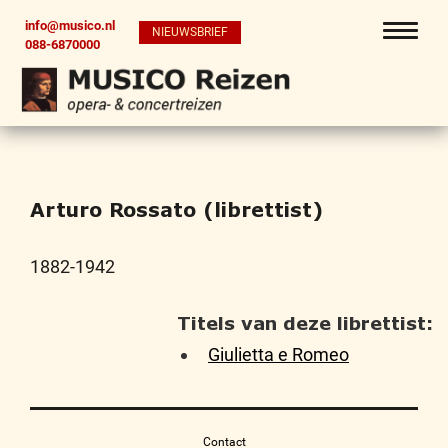
info@musico.nl
NIEUWSBRIEF
088-6870000
Arturo Rossato (librettist)
1882-1942
Titels van deze librettist:
Giulietta e Romeo
Contact