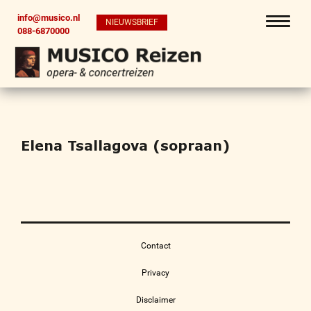
info@musico.nl
NIEUWSBRIEF
088-6870000
Elena Tsallagova (sopraan)
Contact
Privacy
Disclaimer