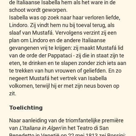
de Italiaanse Isabella hem als het ware in de
schoot wordt geworpen.
Isabella was op zoek naar haar verloren liefde,
Lindoro. Zij vindt hem nu bij toeval terug, als
slaaf van Mustafá. Vervolgens verzint zij een
plan om Lindoro en de andere Italiaanse
gevangenen vrij te krijgen: zij maakt Mustafá lid
van de orde der Pappataci - zij die in staat zijn te
eten, te drinken en te slapen zonder zich iets aan
te trekken van hun vrouwen of geliefden. En zo
negeert Mustafá het vertrek van Isabella
volkomen, terwijl hij er met zijn neus boven op
zit.
Toelichting
Naar aanleiding van de triomfantelijke première
van
L’Italiana in Algeri
in het Teatro di San
Benedetto in Venetië op 22 mei 1813 zei Rossini: