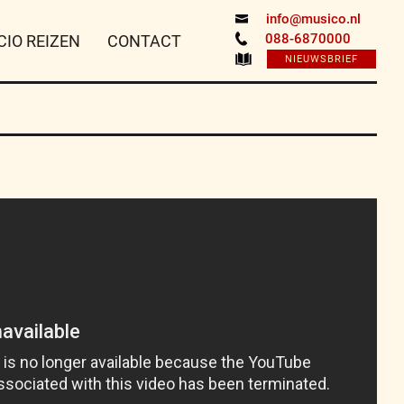
info@musico.nl
088-6870000
CIO REIZEN
CONTACT
NIEUWSBRIEF