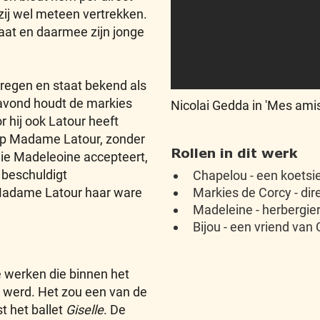
zij wel meteen vertrekken.
gaat en daarmee zijn jonge
ekregen en staat bekend als
avond houdt de markies
Nicolai Gedda in 'Mes amis
r hij ook Latour heeft
 op Madame Latour, zonder
Rollen in dit werk
die Madeleoine accepteert,
n beschuldigt
Chapelou - een koetsi
Markies de Corcy - dir
 Madame Latour haar ware
Madeleine - herbergie
Bijou - een vriend van
e werken die binnen het
 werd. Het zou een van de
 het ballet
Giselle
. De