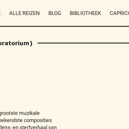
E
ALLE REIZEN
BLOG
BIBLIOTHEEK
CAPRIC
oratorium)
grootste muzikale
de bekendste composities
dens- en sterfverhaal van