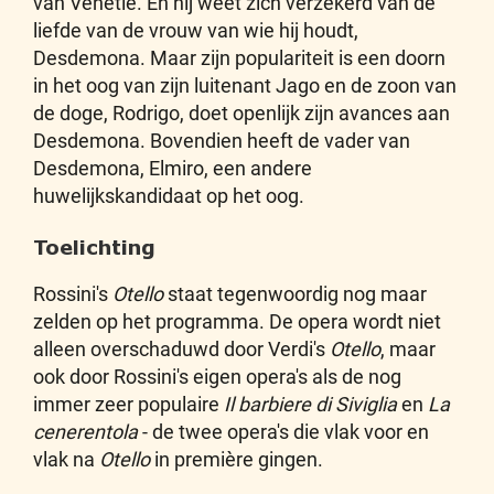
van Venetië. En hij weet zich verzekerd van de
liefde van de vrouw van wie hij houdt,
Desdemona. Maar zijn populariteit is een doorn
in het oog van zijn luitenant Jago en de zoon van
de doge, Rodrigo, doet openlijk zijn avances aan
Desdemona. Bovendien heeft de vader van
Desdemona, Elmiro, een andere
huwelijkskandidaat op het oog.
Toelichting
Rossini's
Otello
staat tegenwoordig nog maar
zelden op het programma. De opera wordt niet
alleen overschaduwd door Verdi's
Otello
, maar
ook door Rossini's eigen opera's als de nog
immer zeer populaire
Il barbiere di Siviglia
en
La
cenerentola
- de twee opera's die vlak voor en
vlak na
Otello
in première gingen.