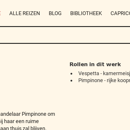
E
ALLE REIZEN
BLOG
BIBLIOTHEEK
CAPRIC
Rollen in dit werk
Vespetta - kamermeisj
Pimpinone - rijke koo
 handelaar Pimpinone om
ij haar een ruime
an thuis zal blijven.