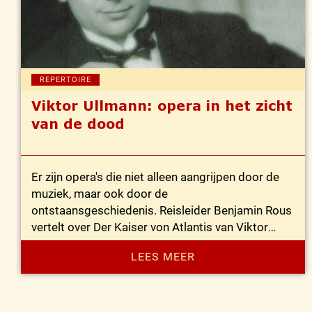
REPERTOIRE
Viktor Ullmann: opera in het zicht
van de dood
Er zijn opera's die niet alleen aangrijpen door de
muziek, maar ook door de
ontstaansgeschiedenis. Reisleider Benjamin Rous
vertelt over Der Kaiser von Atlantis van Viktor
Ullmann, gecomponeerd in concentratiekamp
LEES MEER
Theresienstadt.