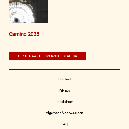
Bericht
Camino 2026
navigatie
TERUG NAAR DE OVERZICHTSPAGINA
Contact
Privacy
Disclaimer
Algemene Voorwaarden
FAQ