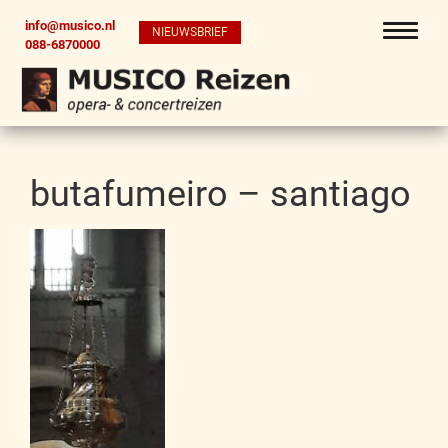
info@musico.nl
NIEUWSBRIEF
088-6870000
butafumeiro – santiago