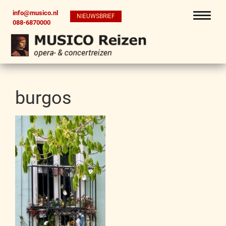
info@musico.nl
NIEUWSBRIEF
088-6870000
burgos