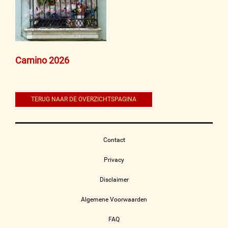
Bericht
Camino 2026
navigatie
TERUG NAAR DE OVERZICHTSPAGINA
Contact
Privacy
Disclaimer
Algemene Voorwaarden
FAQ