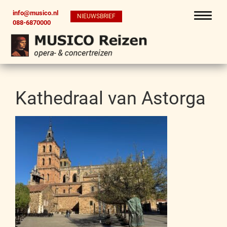
info@musico.nl
NIEUWSBRIEF
088-6870000
Kathedraal van Astorga