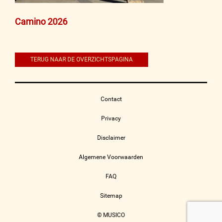
Bericht
Camino 2026
navigatie
TERUG NAAR DE OVERZICHTSPAGINA
Contact
Privacy
Disclaimer
Algemene Voorwaarden
FAQ
Sitemap
© MUSICO