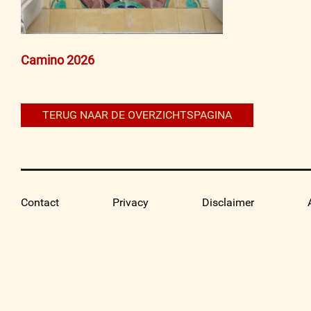
Bericht
Camino 2026
navigatie
TERUG NAAR DE OVERZICHTSPAGINA
Contact
Privacy
Disclaimer