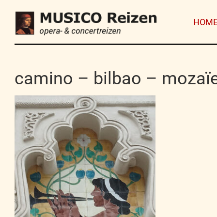
HOM
camino – bilbao – mozaï