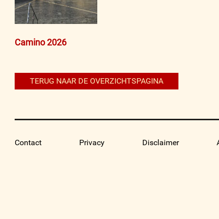
Bericht
Camino 2026
navigatie
TERUG NAAR DE OVERZICHTSPAGINA
Contact
Privacy
Disclaimer