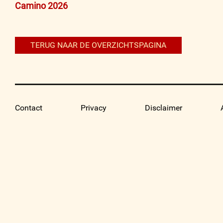
Bericht
Camino 2026
navigatie
TERUG NAAR DE OVERZICHTSPAGINA
Contact
Privacy
Disclaimer