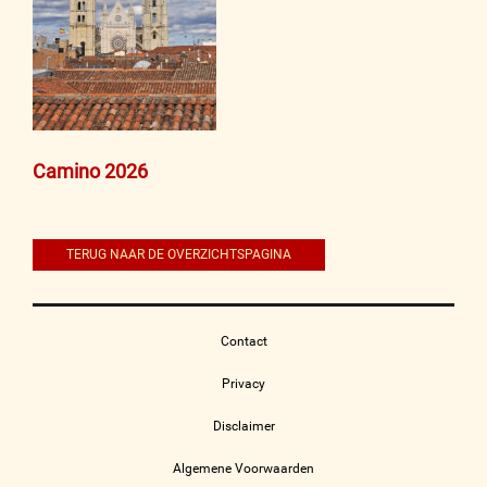
Bericht
Camino 2026
navigatie
TERUG NAAR DE OVERZICHTSPAGINA
Contact
Privacy
Disclaimer
Algemene Voorwaarden