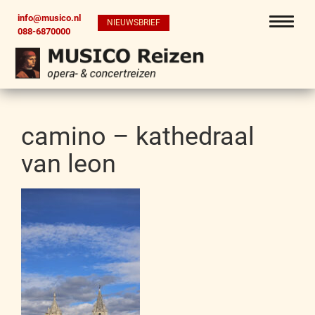
info@musico.nl
NIEUWSBRIEF
088-6870000
camino – kathedraal
van leon