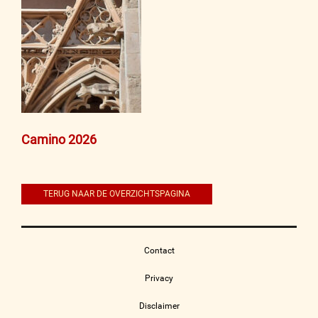
Bericht
Camino 2026
navigatie
TERUG NAAR DE OVERZICHTSPAGINA
Contact
Privacy
Disclaimer