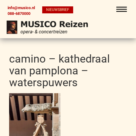
info@musico.nl
NIEUWSBRIEF
088-6870000
camino – kathedraal
van pamplona –
waterspuwers