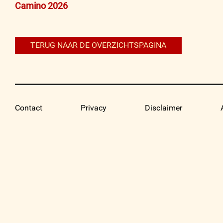
Bericht
Camino 2026
navigatie
TERUG NAAR DE OVERZICHTSPAGINA
Contact
Privacy
Disclaimer