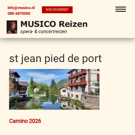
info@musico.nl
NIEUWSBRIEF
088-6870000
st jean pied de port
Bericht
Camino 2026
navigatie