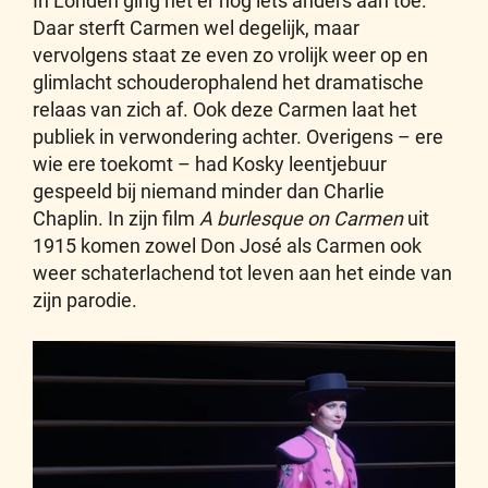
In Londen ging het er nog iets anders aan toe.
Daar sterft Carmen wel degelijk, maar
vervolgens staat ze even zo vrolijk weer op en
glimlacht schouderophalend het dramatische
relaas van zich af. Ook deze Carmen laat het
publiek in verwondering achter. Overigens – ere
wie ere toekomt – had Kosky leentjebuur
gespeeld bij niemand minder dan Charlie
Chaplin. In zijn film
A burlesque on Carmen
uit
1915 komen zowel Don José als Carmen ook
weer schaterlachend tot leven aan het einde van
zijn parodie.