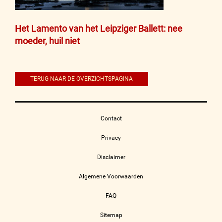
Bericht
Het Lamento van het Leipziger Ballett: nee
moeder, huil niet
navigatie
TERUG NAAR DE OVERZICHTSPAGINA
Contact
Privacy
Disclaimer
Algemene Voorwaarden
FAQ
Sitemap