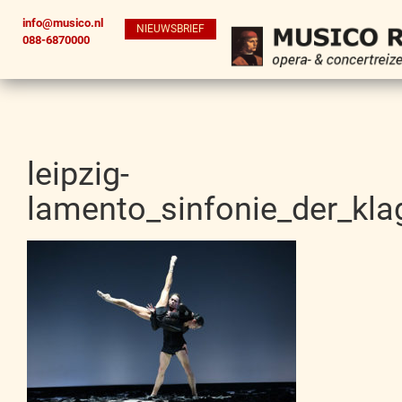
info@musico.nl
NIEUWSBRIEF
088-6870000
leipzig-
lamento_sinfonie_der_kla