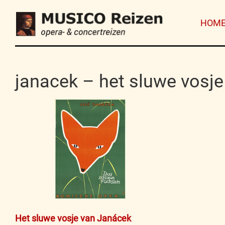
HOM
janacek – het sluwe vosj
Bericht
Het sluwe vosje van Janácek